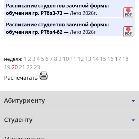
Расписание студентов заочной формы
обучения гр. РТбз3-73 —
Лето 2026г.
Расписание студентов заочной формы
обучения гр. РТбз4-62 —
Лето 2026г
1
2
3
4
5
6
7
8
9
10
11
12
13
14
15
16
17
18
неделя:
19
20
21
22
23
Распечатать
Абитуриенту
Студенту
Магистранту