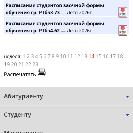
Расписание студентов заочной формы
обучения гр. РТбз3-73 —
Лето 2026г.
Расписание студентов заочной формы
обучения гр. РТбз4-62 —
Лето 2026г
1
2
3
4
5
6
7
8
9
10
11
12
13
14
15
16
17
18
неделя:
19
20
21
22
23
Распечатать
Абитуриенту
Студенту
Магистранту