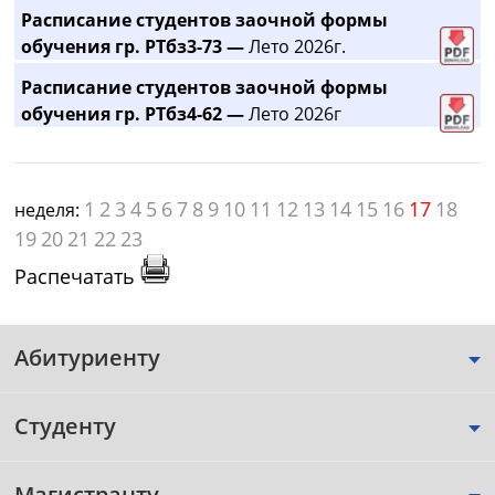
Расписание студентов заочной формы
обучения гр. РТбз3-73 —
Лето 2026г.
Расписание студентов заочной формы
обучения гр. РТбз4-62 —
Лето 2026г
1
2
3
4
5
6
7
8
9
10
11
12
13
14
15
16
17
18
неделя:
19
20
21
22
23
Распечатать
Абитуриенту
Студенту
Магистранту